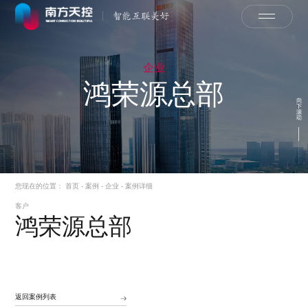
企业
鸿荣源总部
您现在的位置：
首页
-
案例
-
企业
-
案例详细
客户
鸿荣源总部
返回案例列表